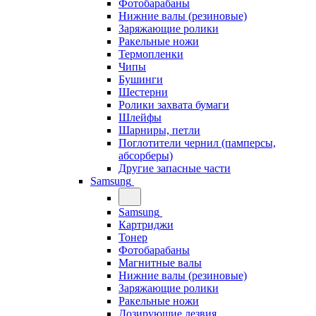
Фотобарабаны
Нижние валы (резиновые)
Заряжающие ролики
Ракельные ножи
Термопленки
Чипы
Бушинги
Шестерни
Ролики захвата бумаги
Шлейфы
Шарниры, петли
Поглотители чернил (памперсы,
абсорберы)
Другие запасные части
Samsung
Samsung
Картриджи
Тонер
Фотобарабаны
Магнитные валы
Нижние валы (резиновые)
Заряжающие ролики
Ракельные ножи
Дозирующие лезвия