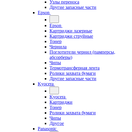
Узлы переноса
Другие запасные части
Epson
Epson
Картриджи лазерные
Картриджи струйные
Тонер
Чернила
Поглотители чернил (памперсы,
абсорберы)
Чипы
Термотрансферная лента
Ролики захвата бумаги
Другие запасные части
Kyocera
Kyocera
Картриджи
Тонер
Ролики захвата бумаги
Чипы
Другое
Panasonic