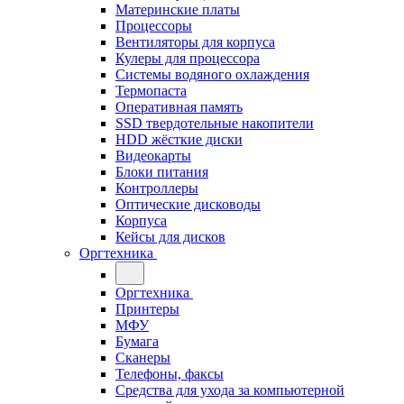
Материнские платы
Процессоры
Вентиляторы для корпуса
Кулеры для процессора
Системы водяного охлаждения
Термопаста
Оперативная память
SSD твердотельные накопители
HDD жёсткие диски
Видеокарты
Блоки питания
Контроллеры
Оптические дисководы
Корпуса
Кейсы для дисков
Оргтехника
Оргтехника
Принтеры
МФУ
Бумага
Сканеры
Телефоны, факсы
Средства для ухода за компьютерной