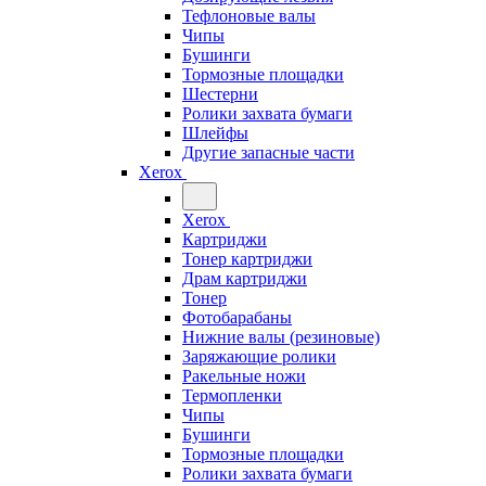
Тефлоновые валы
Чипы
Бушинги
Тормозные площадки
Шестерни
Ролики захвата бумаги
Шлейфы
Другие запасные части
Xerox
Xerox
Картриджи
Тонер картриджи
Драм картриджи
Тонер
Фотобарабаны
Нижние валы (резиновые)
Заряжающие ролики
Ракельные ножи
Термопленки
Чипы
Бушинги
Тормозные площадки
Ролики захвата бумаги