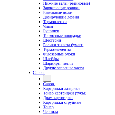
Нижние валы (резиновые)
Заряжающие ролики
Ракельные ножи
Дозирующие лезвия
Термопленки
Чипы
Бушинги
Тормозные площадки
Шестерни
Ролики захвата бумаги
Термоэлементы
Фьюзерные блоки
Шлейфы
Шарниры, петли
Другие запасные части
Canon
Canon
Картриджи лазерные
Тонер картриджи (тубы)
Драм картриджи
Картриджи струйные
Тонер
Чернила