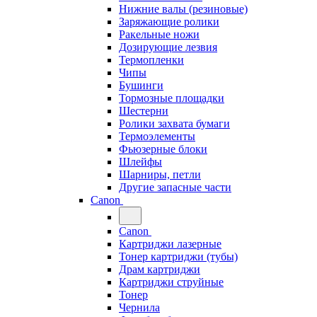
Нижние валы (резиновые)
Заряжающие ролики
Ракельные ножи
Дозирующие лезвия
Термопленки
Чипы
Бушинги
Тормозные площадки
Шестерни
Ролики захвата бумаги
Термоэлементы
Фьюзерные блоки
Шлейфы
Шарниры, петли
Другие запасные части
Canon
Canon
Картриджи лазерные
Тонер картриджи (тубы)
Драм картриджи
Картриджи струйные
Тонер
Чернила