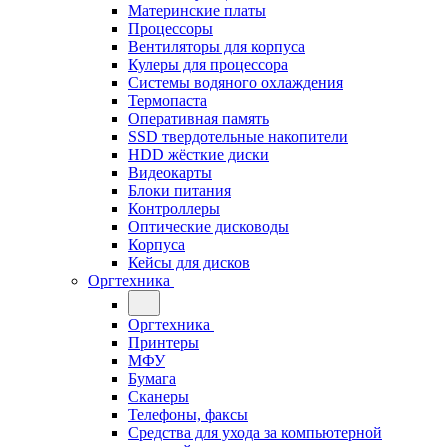
Материнские платы
Процессоры
Вентиляторы для корпуса
Кулеры для процессора
Системы водяного охлаждения
Термопаста
Оперативная память
SSD твердотельные накопители
HDD жёсткие диски
Видеокарты
Блоки питания
Контроллеры
Оптические дисководы
Корпуса
Кейсы для дисков
Оргтехника
Оргтехника
Принтеры
МФУ
Бумага
Сканеры
Телефоны, факсы
Средства для ухода за компьютерной