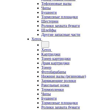
Тефлоновые валы
Чипы
Бушинги
Тормозные площадки
Шестерни
Ролики захвата бумаги
Шлейфы
Другие запасные части
Xerox
Xerox
Картриджи
Тонер картриджи
Драм картриджи
Тонер
Фотобарабаны
Нижние валы (резиновые)
Заряжающие ролики
Ракельные ножи
Термопленки
Чипы
Бушинги
Тормозные площадки
Ролики захвата бумаги