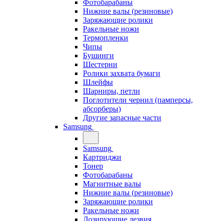
Фотобарабаны
Нижние валы (резиновые)
Заряжающие ролики
Ракельные ножи
Термопленки
Чипы
Бушинги
Шестерни
Ролики захвата бумаги
Шлейфы
Шарниры, петли
Поглотители чернил (памперсы,
абсорберы)
Другие запасные части
Samsung
Samsung
Картриджи
Тонер
Фотобарабаны
Магнитные валы
Нижние валы (резиновые)
Заряжающие ролики
Ракельные ножи
Дозирующие лезвия