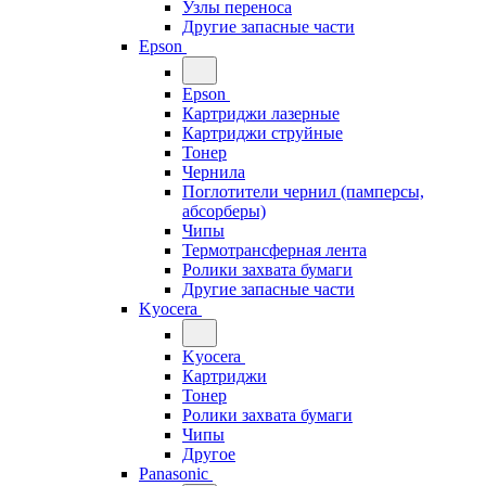
Узлы переноса
Другие запасные части
Epson
Epson
Картриджи лазерные
Картриджи струйные
Тонер
Чернила
Поглотители чернил (памперсы,
абсорберы)
Чипы
Термотрансферная лента
Ролики захвата бумаги
Другие запасные части
Kyocera
Kyocera
Картриджи
Тонер
Ролики захвата бумаги
Чипы
Другое
Panasonic