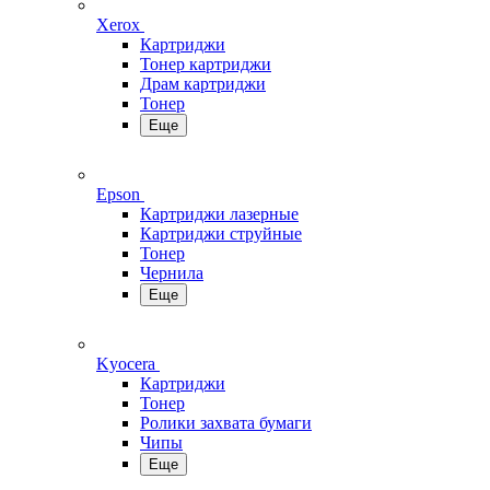
Xerox
Картриджи
Тонер картриджи
Драм картриджи
Тонер
Еще
Epson
Картриджи лазерные
Картриджи струйные
Тонер
Чернила
Еще
Kyocera
Картриджи
Тонер
Ролики захвата бумаги
Чипы
Еще