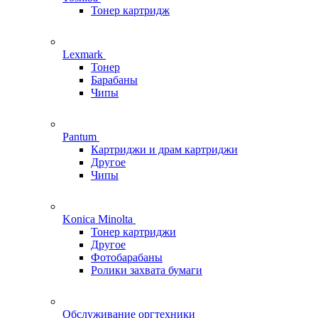
Тонер картридж
Lexmark
Тонер
Барабаны
Чипы
Pantum
Картриджи и драм картриджи
Другое
Чипы
Konica Minolta
Тонер картриджи
Другое
Фотобарабаны
Ролики захвата бумаги
Обслуживание оргтехники