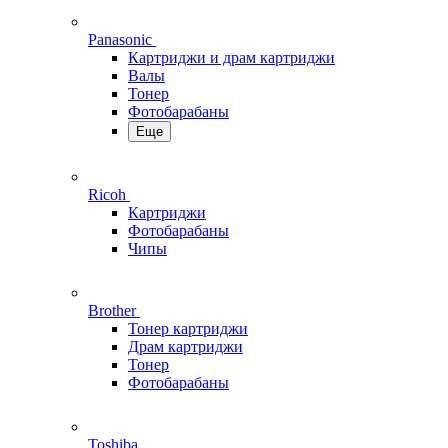
Panasonic
Картриджи и драм картриджи
Валы
Тонер
Фотобарабаны
Еще
Ricoh
Картриджи
Фотобарабаны
Чипы
Brother
Тонер картриджи
Драм картриджи
Тонер
Фотобарабаны
Toshiba