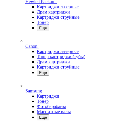
Hewlett Packard
Картриджи лазерные
Драм картриджи
Картриджи струйные
Тонер
Еще
Canon
Картриджи лазерные
Тонер картриджи (тубы)
Драм картриджи
Картриджи струйные
Еще
Samsung
Картриджи
Тонер
Фотобарабаны
Магнитные валы
Еще