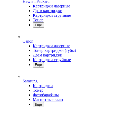
Hewlett Packard
Картриджи лазерные
Драм картриджи
Картриджи струйные
Тонер
Еще
Canon
Картриджи лазерные
Тонер картриджи (тубы)
Драм картриджи
Картриджи струйные
Еще
Samsung
Картриджи
Тонер
Фотобарабаны
Магнитные валы
Еще