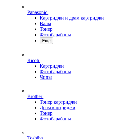
Panasonic
Картриджи и драм картриджи
Валы
Тонер
Фотобарабаны
Еще
Ricoh
Картриджи
Фотобарабаны
Чипы
Brother
Тонер картриджи
Драм картриджи
Тонер
Фотобарабаны
Toshiba