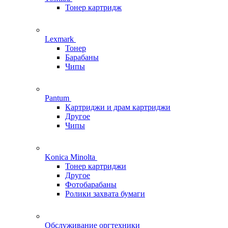
Тонер картридж
Lexmark
Тонер
Барабаны
Чипы
Pantum
Картриджи и драм картриджи
Другое
Чипы
Konica Minolta
Тонер картриджи
Другое
Фотобарабаны
Ролики захвата бумаги
Обслуживание оргтехники