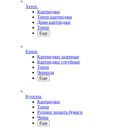
Xerox
Картриджи
Тонер картриджи
Драм картриджи
Тонер
Еще
Epson
Картриджи лазерные
Картриджи струйные
Тонер
Чернила
Еще
Kyocera
Картриджи
Тонер
Ролики захвата бумаги
Чипы
Еще