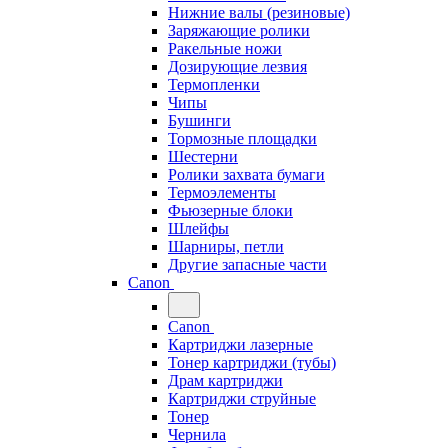
Нижние валы (резиновые)
Заряжающие ролики
Ракельные ножи
Дозирующие лезвия
Термопленки
Чипы
Бушинги
Тормозные площадки
Шестерни
Ролики захвата бумаги
Термоэлементы
Фьюзерные блоки
Шлейфы
Шарниры, петли
Другие запасные части
Canon
Canon
Картриджи лазерные
Тонер картриджи (тубы)
Драм картриджи
Картриджи струйные
Тонер
Чернила