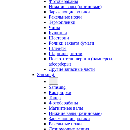
Фотобарабаны
Нижние валы (резиновые)
Заряжающие ролики
Ракельные ножи
Термопленки
Чипы
Бушинги
Шестерни
Ролики захвата бумаги
Шлейфы
Шарниры, петли
Поглотители чернил (памперсы,
абсорберы)
Другие запасные части
Samsung
Samsung
Картриджи
Тонер
Фотобарабаны
Магнитные валы
Нижние валы (резиновые)
Заряжающие ролики
Ракельные ножи
Дозирующие лезвия