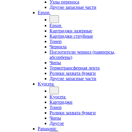
Узлы переноса
Другие запасные части
Epson
Epson
Картриджи лазерные
Картриджи струйные
Тонер
Чернила
Поглотители чернил (памперсы,
абсорберы)
Чипы
Термотрансферная лента
Ролики захвата бумаги
Другие запасные части
Kyocera
Kyocera
Картриджи
Тонер
Ролики захвата бумаги
Чипы
Другое
Panasonic