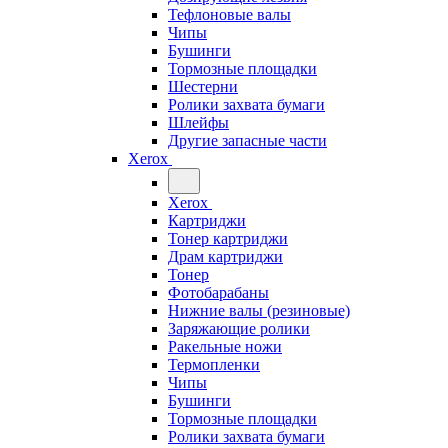
Тефлоновые валы
Чипы
Бушинги
Тормозные площадки
Шестерни
Ролики захвата бумаги
Шлейфы
Другие запасные части
Xerox
Xerox
Картриджи
Тонер картриджи
Драм картриджи
Тонер
Фотобарабаны
Нижние валы (резиновые)
Заряжающие ролики
Ракельные ножи
Термопленки
Чипы
Бушинги
Тормозные площадки
Ролики захвата бумаги