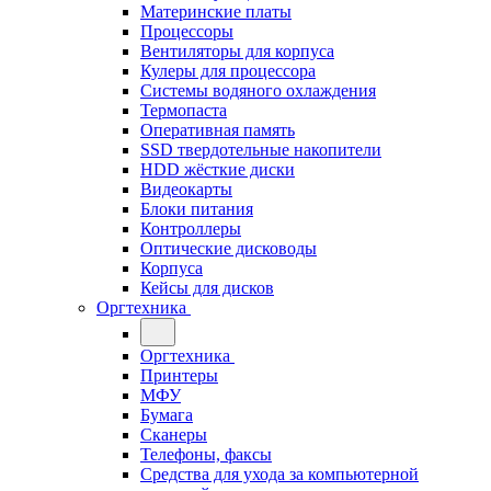
Материнские платы
Процессоры
Вентиляторы для корпуса
Кулеры для процессора
Системы водяного охлаждения
Термопаста
Оперативная память
SSD твердотельные накопители
HDD жёсткие диски
Видеокарты
Блоки питания
Контроллеры
Оптические дисководы
Корпуса
Кейсы для дисков
Оргтехника
Оргтехника
Принтеры
МФУ
Бумага
Сканеры
Телефоны, факсы
Средства для ухода за компьютерной