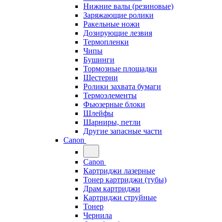
Нижние валы (резиновые)
Заряжающие ролики
Ракельные ножи
Дозирующие лезвия
Термопленки
Чипы
Бушинги
Тормозные площадки
Шестерни
Ролики захвата бумаги
Термоэлементы
Фьюзерные блоки
Шлейфы
Шарниры, петли
Другие запасные части
Canon
Canon
Картриджи лазерные
Тонер картриджи (тубы)
Драм картриджи
Картриджи струйные
Тонер
Чернила