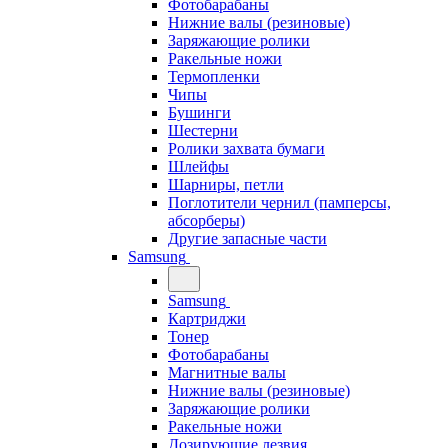
Фотобарабаны
Нижние валы (резиновые)
Заряжающие ролики
Ракельные ножи
Термопленки
Чипы
Бушинги
Шестерни
Ролики захвата бумаги
Шлейфы
Шарниры, петли
Поглотители чернил (памперсы,
абсорберы)
Другие запасные части
Samsung
Samsung
Картриджи
Тонер
Фотобарабаны
Магнитные валы
Нижние валы (резиновые)
Заряжающие ролики
Ракельные ножи
Дозирующие лезвия