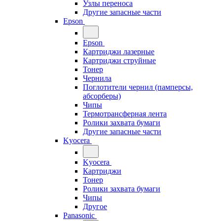
Узлы переноса
Другие запасные части
Epson
Epson
Картриджи лазерные
Картриджи струйные
Тонер
Чернила
Поглотители чернил (памперсы,
абсорберы)
Чипы
Термотрансферная лента
Ролики захвата бумаги
Другие запасные части
Kyocera
Kyocera
Картриджи
Тонер
Ролики захвата бумаги
Чипы
Другое
Panasonic