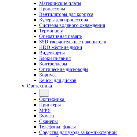
Материнские платы
Процессоры
Вентиляторы для корпуса
Кулеры для процессора
Системы водяного охлаждения
Термопаста
Оперативная память
SSD твердотельные накопители
HDD жёсткие диски
Видеокарты
Блоки питания
Контроллеры
Оптические дисководы
Корпуса
Кейсы для дисков
Оргтехника
Оргтехника
Принтеры
МФУ
Бумага
Сканеры
Телефоны, факсы
Средства для ухода за компьютерной