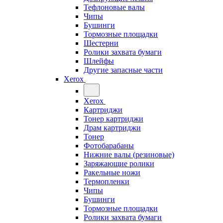
Тефлоновые валы
Чипы
Бушинги
Тормозные площадки
Шестерни
Ролики захвата бумаги
Шлейфы
Другие запасные части
Xerox
Xerox
Картриджи
Тонер картриджи
Драм картриджи
Тонер
Фотобарабаны
Нижние валы (резиновые)
Заряжающие ролики
Ракельные ножи
Термопленки
Чипы
Бушинги
Тормозные площадки
Ролики захвата бумаги