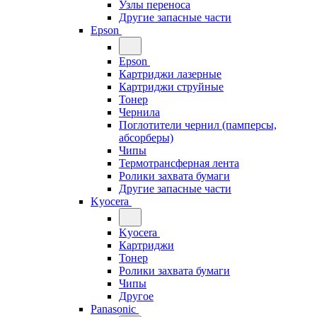
Узлы переноса
Другие запасные части
Epson
Epson
Картриджи лазерные
Картриджи струйные
Тонер
Чернила
Поглотители чернил (памперсы,
абсорберы)
Чипы
Термотрансферная лента
Ролики захвата бумаги
Другие запасные части
Kyocera
Kyocera
Картриджи
Тонер
Ролики захвата бумаги
Чипы
Другое
Panasonic