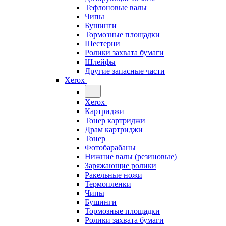
Тефлоновые валы
Чипы
Бушинги
Тормозные площадки
Шестерни
Ролики захвата бумаги
Шлейфы
Другие запасные части
Xerox
Xerox
Картриджи
Тонер картриджи
Драм картриджи
Тонер
Фотобарабаны
Нижние валы (резиновые)
Заряжающие ролики
Ракельные ножи
Термопленки
Чипы
Бушинги
Тормозные площадки
Ролики захвата бумаги