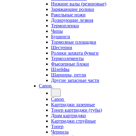
Нижние валы (резиновые)
Заряжающие ролики
Ракельные ножи
Дозирующие лезвия
Термопленки
Чипы
Бушинги
Тормозные площадки
Шестерни
Ролики захвата бумаги
Термоэлементы
Фьюзерные блоки
Шлейфы
Шарниры, петли
Другие запасные части
Canon
Canon
Картриджи лазерные
Тонер картриджи (тубы)
Драм картриджи
Картриджи струйные
Тонер
Чернила