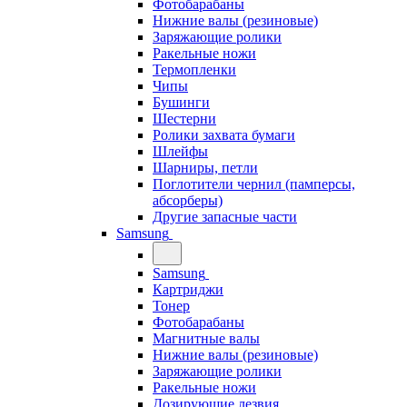
Фотобарабаны
Нижние валы (резиновые)
Заряжающие ролики
Ракельные ножи
Термопленки
Чипы
Бушинги
Шестерни
Ролики захвата бумаги
Шлейфы
Шарниры, петли
Поглотители чернил (памперсы,
абсорберы)
Другие запасные части
Samsung
Samsung
Картриджи
Тонер
Фотобарабаны
Магнитные валы
Нижние валы (резиновые)
Заряжающие ролики
Ракельные ножи
Дозирующие лезвия