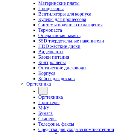
Материнские платы
Процессоры
Вентиляторы для корпуса
Кулеры для процессора
Системы водяного охлаждения
Термопаста
Оперативная память
SSD твердотельные накопители
HDD жёсткие диски
Видеокарты
Блоки питания
Контроллеры
Оптические дисководы
Корпуса
Кейсы для дисков
Оргтехника
Оргтехника
Принтеры
МФУ
Бумага
Сканеры
Телефоны, факсы
Средства для ухода за компьютерной