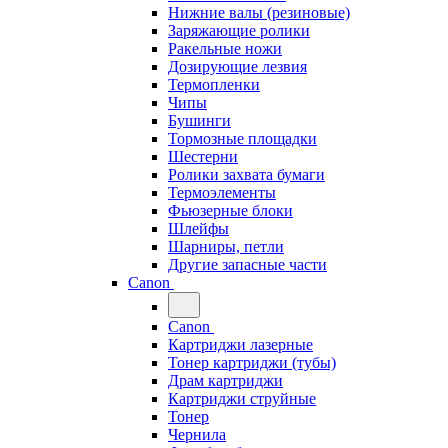
Нижние валы (резиновые)
Заряжающие ролики
Ракельные ножи
Дозирующие лезвия
Термопленки
Чипы
Бушинги
Тормозные площадки
Шестерни
Ролики захвата бумаги
Термоэлементы
Фьюзерные блоки
Шлейфы
Шарниры, петли
Другие запасные части
Canon
Canon
Картриджи лазерные
Тонер картриджи (тубы)
Драм картриджи
Картриджи струйные
Тонер
Чернила