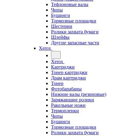
Тефлоновые валы
Чипы
Бушинги
Тормозные площадки
Шестерни
Ролики захвата бумаги
Шлейфы
Другие запасные части
Xerox
Xerox
Картриджи
Тонер картриджи
Драм картриджи
Тонер
Фотобарабаны
Нижние валы (резиновые)
Заряжающие ролики
Ракельные ножи
Термопленки
Чипы
Бушинги
Тормозные площадки
Ролики захвата бумаги