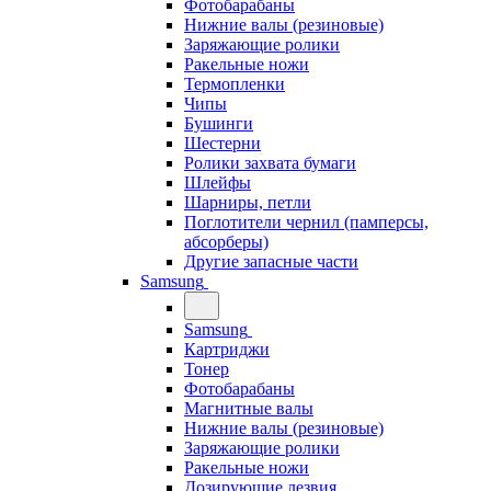
Фотобарабаны
Нижние валы (резиновые)
Заряжающие ролики
Ракельные ножи
Термопленки
Чипы
Бушинги
Шестерни
Ролики захвата бумаги
Шлейфы
Шарниры, петли
Поглотители чернил (памперсы,
абсорберы)
Другие запасные части
Samsung
Samsung
Картриджи
Тонер
Фотобарабаны
Магнитные валы
Нижние валы (резиновые)
Заряжающие ролики
Ракельные ножи
Дозирующие лезвия