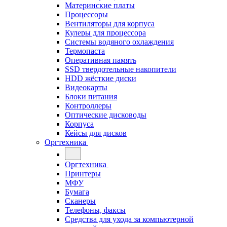
Материнские платы
Процессоры
Вентиляторы для корпуса
Кулеры для процессора
Системы водяного охлаждения
Термопаста
Оперативная память
SSD твердотельные накопители
HDD жёсткие диски
Видеокарты
Блоки питания
Контроллеры
Оптические дисководы
Корпуса
Кейсы для дисков
Оргтехника
Оргтехника
Принтеры
МФУ
Бумага
Сканеры
Телефоны, факсы
Средства для ухода за компьютерной