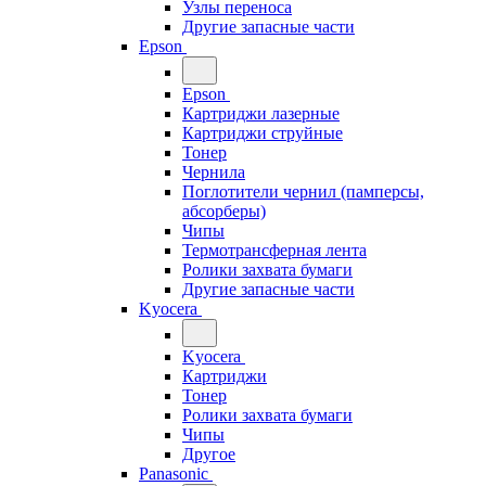
Узлы переноса
Другие запасные части
Epson
Epson
Картриджи лазерные
Картриджи струйные
Тонер
Чернила
Поглотители чернил (памперсы,
абсорберы)
Чипы
Термотрансферная лента
Ролики захвата бумаги
Другие запасные части
Kyocera
Kyocera
Картриджи
Тонер
Ролики захвата бумаги
Чипы
Другое
Panasonic