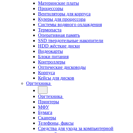
Материнские платы
Процессоры
Вентиляторы для корпуса
Кулеры для процессора
Системы водяного охлаждения
Термопаста
Оперативная память
SSD твердотельные накопители
HDD жёсткие диски
Видеокарты
Блоки питания
Контроллеры
Оптические дисководы
Корпуса
Кейсы для дисков
Оргтехника
Оргтехника
Принтеры
МФУ
Бумага
Сканеры
Телефоны, факсы
Средства для ухода за компьютерной