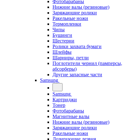
Фотобарабаны
Нижние валы (резиновые)
Заряжающие ролики
Ракельные ножи
Термопленки
Чипы
Бушинги
Шестерни
Ролики захвата бумаги
Шлейфы
Шарниры, петли
Поглотители чернил (памперсы,
абсорберы)
Другие запасные части
Samsung
Samsung
Картриджи
Тонер
Фотобарабаны
Магнитные валы
Нижние валы (резиновые)
Заряжающие ролики
Ракельные ножи
Дозирующие лезвия