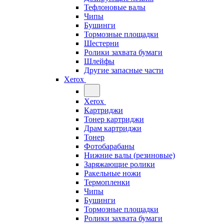
Тефлоновые валы
Чипы
Бушинги
Тормозные площадки
Шестерни
Ролики захвата бумаги
Шлейфы
Другие запасные части
Xerox
Xerox
Картриджи
Тонер картриджи
Драм картриджи
Тонер
Фотобарабаны
Нижние валы (резиновые)
Заряжающие ролики
Ракельные ножи
Термопленки
Чипы
Бушинги
Тормозные площадки
Ролики захвата бумаги