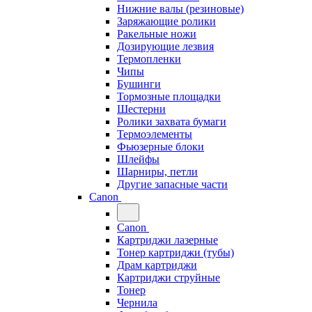
Нижние валы (резиновые)
Заряжающие ролики
Ракельные ножи
Дозирующие лезвия
Термопленки
Чипы
Бушинги
Тормозные площадки
Шестерни
Ролики захвата бумаги
Термоэлементы
Фьюзерные блоки
Шлейфы
Шарниры, петли
Другие запасные части
Canon
Canon
Картриджи лазерные
Тонер картриджи (тубы)
Драм картриджи
Картриджи струйные
Тонер
Чернила