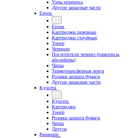
Узлы переноса
Другие запасные части
Epson
Epson
Картриджи лазерные
Картриджи струйные
Тонер
Чернила
Поглотители чернил (памперсы,
абсорберы)
Чипы
Термотрансферная лента
Ролики захвата бумаги
Другие запасные части
Kyocera
Kyocera
Картриджи
Тонер
Ролики захвата бумаги
Чипы
Другое
Panasonic