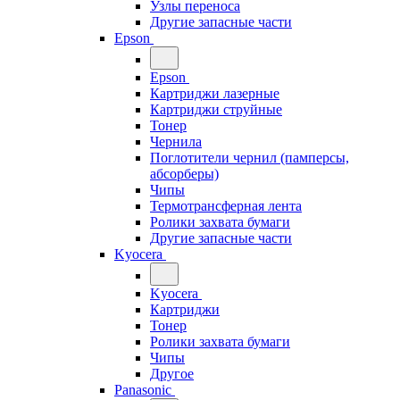
Узлы переноса
Другие запасные части
Epson
Epson
Картриджи лазерные
Картриджи струйные
Тонер
Чернила
Поглотители чернил (памперсы,
абсорберы)
Чипы
Термотрансферная лента
Ролики захвата бумаги
Другие запасные части
Kyocera
Kyocera
Картриджи
Тонер
Ролики захвата бумаги
Чипы
Другое
Panasonic