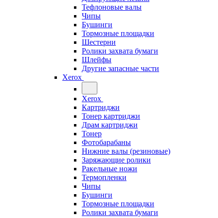
Тефлоновые валы
Чипы
Бушинги
Тормозные площадки
Шестерни
Ролики захвата бумаги
Шлейфы
Другие запасные части
Xerox
Xerox
Картриджи
Тонер картриджи
Драм картриджи
Тонер
Фотобарабаны
Нижние валы (резиновые)
Заряжающие ролики
Ракельные ножи
Термопленки
Чипы
Бушинги
Тормозные площадки
Ролики захвата бумаги