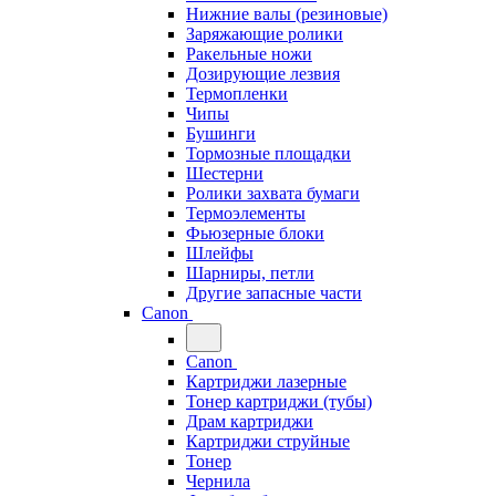
Нижние валы (резиновые)
Заряжающие ролики
Ракельные ножи
Дозирующие лезвия
Термопленки
Чипы
Бушинги
Тормозные площадки
Шестерни
Ролики захвата бумаги
Термоэлементы
Фьюзерные блоки
Шлейфы
Шарниры, петли
Другие запасные части
Canon
Canon
Картриджи лазерные
Тонер картриджи (тубы)
Драм картриджи
Картриджи струйные
Тонер
Чернила