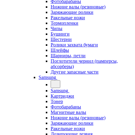
Фотобарабаны
Нижние валы (резиновые)
Заряжающие ролики
Ракельные ножи
Термопленки
Чипы
Бушинги
Шестерни
Ролики захвата бумаги
Шлейфы
Шарниры, петли
Поглотители чернил (памперсы,
абсорберы)
Другие запасные части
Samsung
Samsung
Картриджи
Тонер
Фотобарабаны
Магнитные валы
Нижние валы (резиновые)
Заряжающие ролики
Ракельные ножи
Дозирующие лезвия