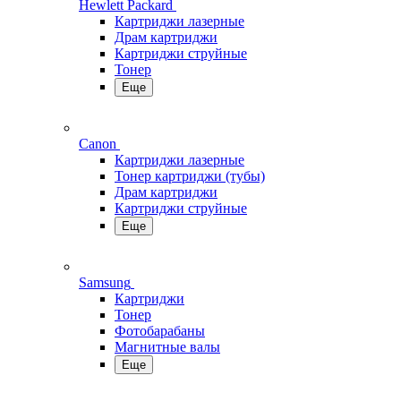
Hewlett Packard
Картриджи лазерные
Драм картриджи
Картриджи струйные
Тонер
Еще
Canon
Картриджи лазерные
Тонер картриджи (тубы)
Драм картриджи
Картриджи струйные
Еще
Samsung
Картриджи
Тонер
Фотобарабаны
Магнитные валы
Еще