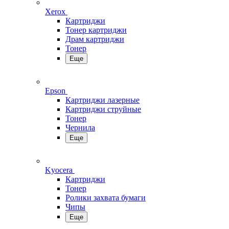
Xerox
Картриджи
Тонер картриджи
Драм картриджи
Тонер
Еще
Epson
Картриджи лазерные
Картриджи струйные
Тонер
Чернила
Еще
Kyocera
Картриджи
Тонер
Ролики захвата бумаги
Чипы
Еще