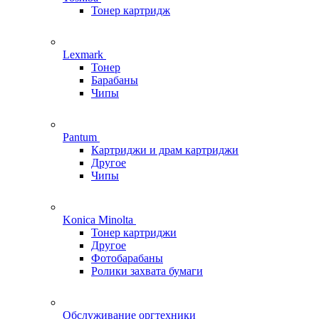
Тонер картридж
Lexmark
Тонер
Барабаны
Чипы
Pantum
Картриджи и драм картриджи
Другое
Чипы
Konica Minolta
Тонер картриджи
Другое
Фотобарабаны
Ролики захвата бумаги
Обслуживание оргтехники