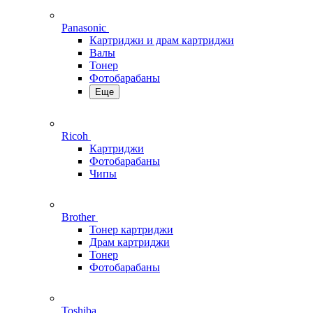
Panasonic
Картриджи и драм картриджи
Валы
Тонер
Фотобарабаны
Еще
Ricoh
Картриджи
Фотобарабаны
Чипы
Brother
Тонер картриджи
Драм картриджи
Тонер
Фотобарабаны
Toshiba