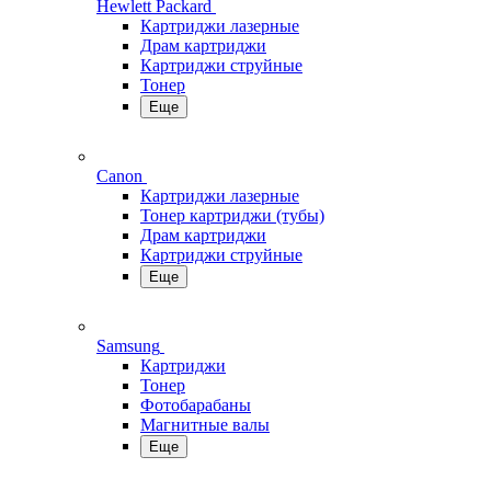
Hewlett Packard
Картриджи лазерные
Драм картриджи
Картриджи струйные
Тонер
Еще
Canon
Картриджи лазерные
Тонер картриджи (тубы)
Драм картриджи
Картриджи струйные
Еще
Samsung
Картриджи
Тонер
Фотобарабаны
Магнитные валы
Еще