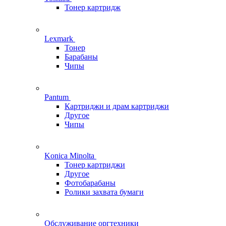
Тонер картридж
Lexmark
Тонер
Барабаны
Чипы
Pantum
Картриджи и драм картриджи
Другое
Чипы
Konica Minolta
Тонер картриджи
Другое
Фотобарабаны
Ролики захвата бумаги
Обслуживание оргтехники