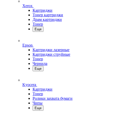
Xerox
Картриджи
Тонер картриджи
Драм картриджи
Тонер
Еще
Epson
Картриджи лазерные
Картриджи струйные
Тонер
Чернила
Еще
Kyocera
Картриджи
Тонер
Ролики захвата бумаги
Чипы
Еще