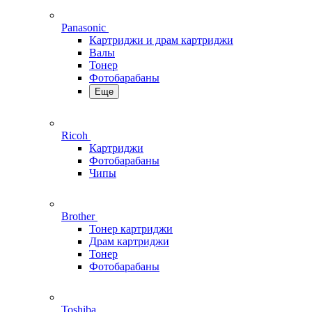
Panasonic
Картриджи и драм картриджи
Валы
Тонер
Фотобарабаны
Еще
Ricoh
Картриджи
Фотобарабаны
Чипы
Brother
Тонер картриджи
Драм картриджи
Тонер
Фотобарабаны
Toshiba