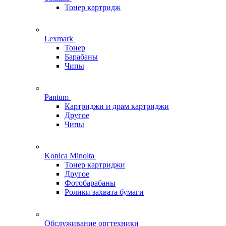
Тонер картридж
Lexmark
Тонер
Барабаны
Чипы
Pantum
Картриджи и драм картриджи
Другое
Чипы
Konica Minolta
Тонер картриджи
Другое
Фотобарабаны
Ролики захвата бумаги
Обслуживание оргтехники