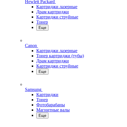
Hewlett Packard
Картриджи лазерные
Драм картриджи
Картриджи струйные
Тонер
Еще
Canon
Картриджи лазерные
Тонер картриджи (тубы)
Драм картриджи
Картриджи струйные
Еще
Samsung
Картриджи
Тонер
Фотобарабаны
Магнитные валы
Еще