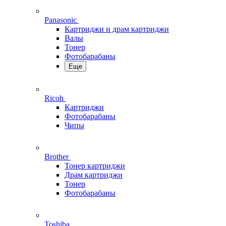
Panasonic
Картриджи и драм картриджи
Валы
Тонер
Фотобарабаны
Еще
Ricoh
Картриджи
Фотобарабаны
Чипы
Brother
Тонер картриджи
Драм картриджи
Тонер
Фотобарабаны
Toshiba