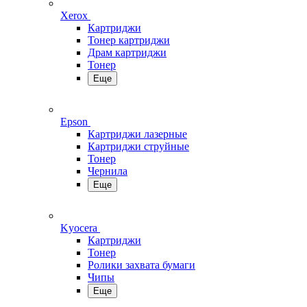
Xerox
Картриджи
Тонер картриджи
Драм картриджи
Тонер
Еще
Epson
Картриджи лазерные
Картриджи струйные
Тонер
Чернила
Еще
Kyocera
Картриджи
Тонер
Ролики захвата бумаги
Чипы
Еще