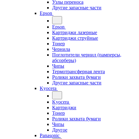
Узлы переноса
Другие запасные части
Epson
Epson
Картриджи лазерные
Картриджи струйные
Тонер
Чернила
Поглотители чернил (памперсы,
абсорберы)
Чипы
Термотрансферная лента
Ролики захвата бумаги
Другие запасные части
Kyocera
Kyocera
Картриджи
Тонер
Ролики захвата бумаги
Чипы
Другое
Panasonic