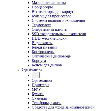
Материнские платы
Процессоры
Вентиляторы для корпуса
Кулеры для процессора
Системы водяного охлаждения
Термопаста
Оперативная память
SSD твердотельные накопители
HDD жёсткие диски
Видеокарты
Блоки питания
Контроллеры
Оптические дисководы
Корпуса
Кейсы для дисков
Оргтехника
Оргтехника
Принтеры
МФУ
Бумага
Сканеры
Телефоны, факсы
Средства для ухода за компьютерной