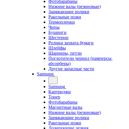
Фотобарабаны
Нижние валы (резиновые)
Заряжающие ролики
Ракельные ножи
Термопленки
Чипы
Бушинги
Шестерни
Ролики захвата бумаги
Шлейфы
Шарниры, петли
Поглотители чернил (памперсы,
абсорберы)
Другие запасные части
Samsung
Samsung
Картриджи
Тонер
Фотобарабаны
Магнитные валы
Нижние валы (резиновые)
Заряжающие ролики
Ракельные ножи
Дозирующие лезвия