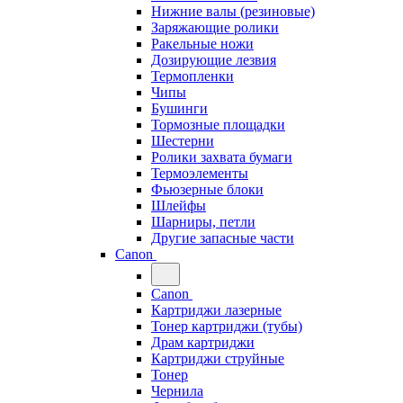
Нижние валы (резиновые)
Заряжающие ролики
Ракельные ножи
Дозирующие лезвия
Термопленки
Чипы
Бушинги
Тормозные площадки
Шестерни
Ролики захвата бумаги
Термоэлементы
Фьюзерные блоки
Шлейфы
Шарниры, петли
Другие запасные части
Canon
Canon
Картриджи лазерные
Тонер картриджи (тубы)
Драм картриджи
Картриджи струйные
Тонер
Чернила