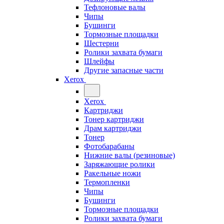
Тефлоновые валы
Чипы
Бушинги
Тормозные площадки
Шестерни
Ролики захвата бумаги
Шлейфы
Другие запасные части
Xerox
Xerox
Картриджи
Тонер картриджи
Драм картриджи
Тонер
Фотобарабаны
Нижние валы (резиновые)
Заряжающие ролики
Ракельные ножи
Термопленки
Чипы
Бушинги
Тормозные площадки
Ролики захвата бумаги