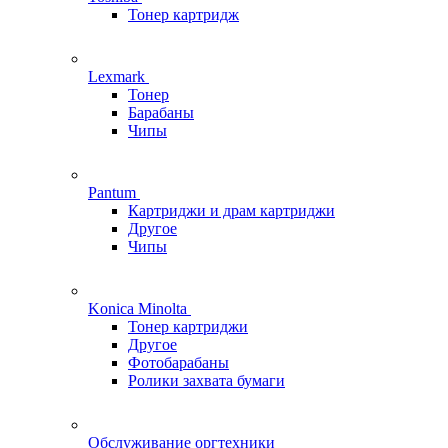
Тонер картридж
Lexmark
Тонер
Барабаны
Чипы
Pantum
Картриджи и драм картриджи
Другое
Чипы
Konica Minolta
Тонер картриджи
Другое
Фотобарабаны
Ролики захвата бумаги
Обслуживание оргтехники