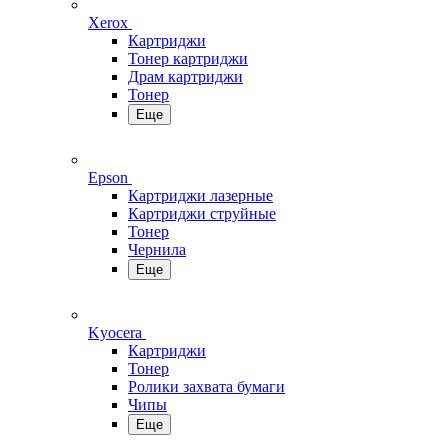
Xerox
Картриджи
Тонер картриджи
Драм картриджи
Тонер
Еще
Epson
Картриджи лазерные
Картриджи струйные
Тонер
Чернила
Еще
Kyocera
Картриджи
Тонер
Ролики захвата бумаги
Чипы
Еще