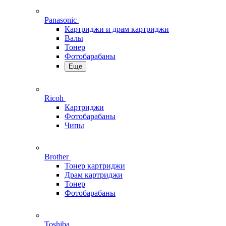
Panasonic
Картриджи и драм картриджи
Валы
Тонер
Фотобарабаны
Еще
Ricoh
Картриджи
Фотобарабаны
Чипы
Brother
Тонер картриджи
Драм картриджи
Тонер
Фотобарабаны
Toshiba