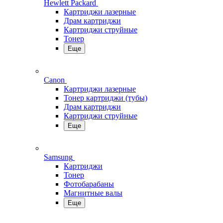
Hewlett Packard
Картриджи лазерные
Драм картриджи
Картриджи струйные
Тонер
Еще
Canon
Картриджи лазерные
Тонер картриджи (тубы)
Драм картриджи
Картриджи струйные
Еще
Samsung
Картриджи
Тонер
Фотобарабаны
Магнитные валы
Еще