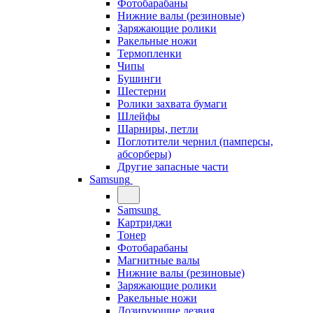
Фотобарабаны
Нижние валы (резиновые)
Заряжающие ролики
Ракельные ножи
Термопленки
Чипы
Бушинги
Шестерни
Ролики захвата бумаги
Шлейфы
Шарниры, петли
Поглотители чернил (памперсы,
абсорберы)
Другие запасные части
Samsung
Samsung
Картриджи
Тонер
Фотобарабаны
Магнитные валы
Нижние валы (резиновые)
Заряжающие ролики
Ракельные ножи
Дозирующие лезвия