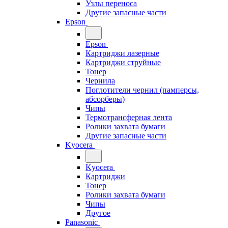
Узлы переноса
Другие запасные части
Epson
Epson
Картриджи лазерные
Картриджи струйные
Тонер
Чернила
Поглотители чернил (памперсы,
абсорберы)
Чипы
Термотрансферная лента
Ролики захвата бумаги
Другие запасные части
Kyocera
Kyocera
Картриджи
Тонер
Ролики захвата бумаги
Чипы
Другое
Panasonic