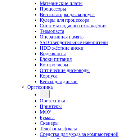
Материнские платы
Процессоры
Вентиляторы для корпуса
Кулеры для процессора
Системы водяного охлаждения
Термопаста
Оперативная память
SSD твердотельные накопители
HDD жёсткие диски
Видеокарты
Блоки питания
Контроллеры
Оптические дисководы
Корпуса
Кейсы для дисков
Оргтехника
Оргтехника
Принтеры
МФУ
Бумага
Сканеры
Телефоны, факсы
Средства для ухода за компьютерной