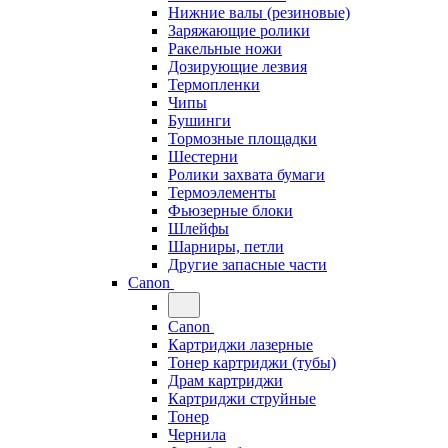
Нижние валы (резиновые)
Заряжающие ролики
Ракельные ножи
Дозирующие лезвия
Термопленки
Чипы
Бушинги
Тормозные площадки
Шестерни
Ролики захвата бумаги
Термоэлементы
Фьюзерные блоки
Шлейфы
Шарниры, петли
Другие запасные части
Canon
Canon
Картриджи лазерные
Тонер картриджи (тубы)
Драм картриджи
Картриджи струйные
Тонер
Чернила