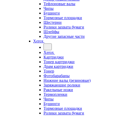
Тефлоновые валы
Чипы
Бушинги
Тормозные площадки
Шестерни
Ролики захвата бумаги
Шлейфы
Другие запасные части
Xerox
Xerox
Картриджи
Тонер картриджи
Драм картриджи
Тонер
Фотобарабаны
Нижние валы (резиновые)
Заряжающие ролики
Ракельные ножи
Термопленки
Чипы
Бушинги
Тормозные площадки
Ролики захвата бумаги