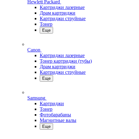
Hewlett Packard
Картриджи лазерные
Драм картриджи
Картриджи струйные
Тонер
Еще
Canon
Картриджи лазерные
Тонер картриджи (тубы)
Драм картриджи
Картриджи струйные
Еще
Samsung
Картриджи
Тонер
Фотобарабаны
Магнитные валы
Еще