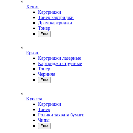
Xerox
Картриджи
Тонер картриджи
Драм картриджи
Тонер
Еще
Epson
Картриджи лазерные
Картриджи струйные
Тонер
Чернила
Еще
Kyocera
Картриджи
Тонер
Ролики захвата бумаги
Чипы
Еще