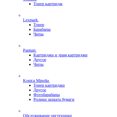
Тонер картридж
Lexmark
Тонер
Барабаны
Чипы
Pantum
Картриджи и драм картриджи
Другое
Чипы
Konica Minolta
Тонер картриджи
Другое
Фотобарабаны
Ролики захвата бумаги
Обслуживание оргтехники