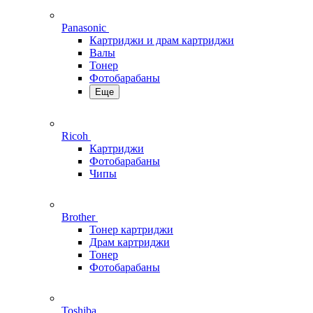
Panasonic
Картриджи и драм картриджи
Валы
Тонер
Фотобарабаны
Еще
Ricoh
Картриджи
Фотобарабаны
Чипы
Brother
Тонер картриджи
Драм картриджи
Тонер
Фотобарабаны
Toshiba