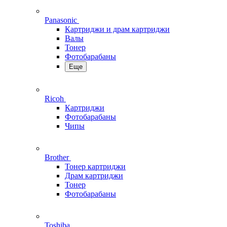
Panasonic
Картриджи и драм картриджи
Валы
Тонер
Фотобарабаны
Еще
Ricoh
Картриджи
Фотобарабаны
Чипы
Brother
Тонер картриджи
Драм картриджи
Тонер
Фотобарабаны
Toshiba