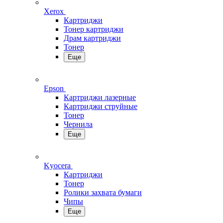
Xerox
Картриджи
Тонер картриджи
Драм картриджи
Тонер
Еще
Epson
Картриджи лазерные
Картриджи струйные
Тонер
Чернила
Еще
Kyocera
Картриджи
Тонер
Ролики захвата бумаги
Чипы
Еще