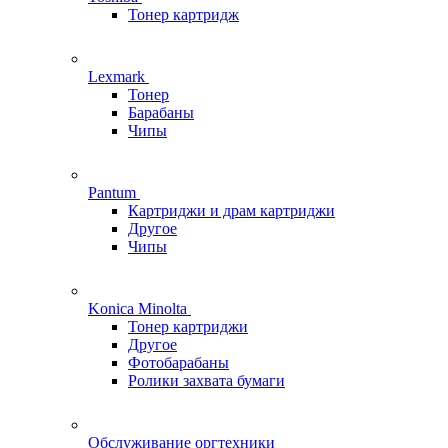
Тонер картридж
Lexmark
Тонер
Барабаны
Чипы
Pantum
Картриджи и драм картриджи
Другое
Чипы
Konica Minolta
Тонер картриджи
Другое
Фотобарабаны
Ролики захвата бумаги
Обслуживание оргтехники