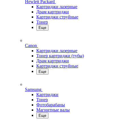
Hewlett Packard
Картриджи лазерные
Драм картриджи
Картриджи струйные
Тонер
Еще
Canon
Картриджи лазерные
Тонер картриджи (тубы)
Драм картриджи
Картриджи струйные
Еще
Samsung
Картриджи
Тонер
Фотобарабаны
Магнитные валы
Еще