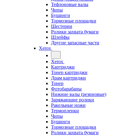
Тефлоновые валы
Чипы
Бушинги
Тормозные площадки
Шестерни
Ролики захвата бумаги
Шлейфы
Другие запасные части
Xerox
Xerox
Картриджи
Тонер картриджи
Драм картриджи
Тонер
Фотобарабаны
Нижние валы (резиновые)
Заряжающие ролики
Ракельные ножи
Термопленки
Чипы
Бушинги
Тормозные площадки
Ролики захвата бумаги