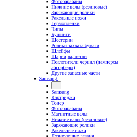
Фотобарабаны
Нижние валы (резиновые)
Заряжающие ролики
Ракельные ножи
Термопленки
Чипы
Бушинги
Шестерни
Ролики захвата бумаги
Шлейфы
Шарниры, петли
Поглотители чернил (памперсы,
абсорберы)
Другие запасные части
Samsung
Samsung
Картриджи
Тонер
Фотобарабаны
Магнитные валы
Нижние валы (резиновые)
Заряжающие ролики
Ракельные ножи
Дозирующие лезвия