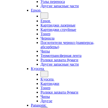
Узлы переноса
Другие запасные части
Epson
Epson
Картриджи лазерные
Картриджи струйные
Тонер
Чернила
Поглотители чернил (памперсы,
абсорберы)
Чипы
Термотрансферная лента
Ролики захвата бумаги
Другие запасные части
Kyocera
Kyocera
Картриджи
Тонер
Ролики захвата бумаги
Чипы
Другое
Panasonic