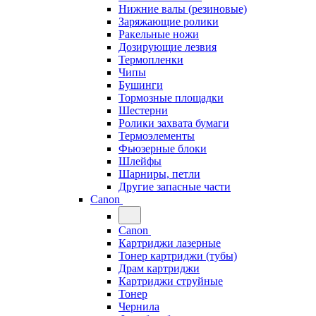
Нижние валы (резиновые)
Заряжающие ролики
Ракельные ножи
Дозирующие лезвия
Термопленки
Чипы
Бушинги
Тормозные площадки
Шестерни
Ролики захвата бумаги
Термоэлементы
Фьюзерные блоки
Шлейфы
Шарниры, петли
Другие запасные части
Canon
Canon
Картриджи лазерные
Тонер картриджи (тубы)
Драм картриджи
Картриджи струйные
Тонер
Чернила