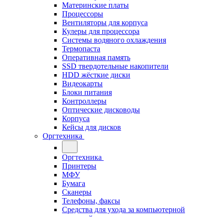
Материнские платы
Процессоры
Вентиляторы для корпуса
Кулеры для процессора
Системы водяного охлаждения
Термопаста
Оперативная память
SSD твердотельные накопители
HDD жёсткие диски
Видеокарты
Блоки питания
Контроллеры
Оптические дисководы
Корпуса
Кейсы для дисков
Оргтехника
Оргтехника
Принтеры
МФУ
Бумага
Сканеры
Телефоны, факсы
Средства для ухода за компьютерной