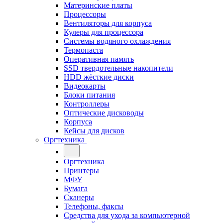
Материнские платы
Процессоры
Вентиляторы для корпуса
Кулеры для процессора
Системы водяного охлаждения
Термопаста
Оперативная память
SSD твердотельные накопители
HDD жёсткие диски
Видеокарты
Блоки питания
Контроллеры
Оптические дисководы
Корпуса
Кейсы для дисков
Оргтехника
Оргтехника
Принтеры
МФУ
Бумага
Сканеры
Телефоны, факсы
Средства для ухода за компьютерной