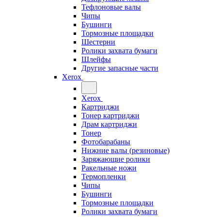
Тефлоновые валы
Чипы
Бушинги
Тормозные площадки
Шестерни
Ролики захвата бумаги
Шлейфы
Другие запасные части
Xerox
Xerox
Картриджи
Тонер картриджи
Драм картриджи
Тонер
Фотобарабаны
Нижние валы (резиновые)
Заряжающие ролики
Ракельные ножи
Термопленки
Чипы
Бушинги
Тормозные площадки
Ролики захвата бумаги