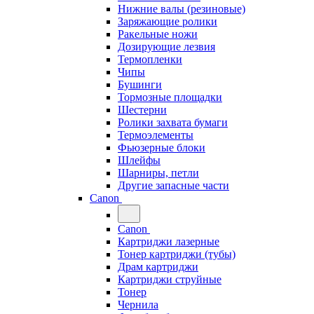
Нижние валы (резиновые)
Заряжающие ролики
Ракельные ножи
Дозирующие лезвия
Термопленки
Чипы
Бушинги
Тормозные площадки
Шестерни
Ролики захвата бумаги
Термоэлементы
Фьюзерные блоки
Шлейфы
Шарниры, петли
Другие запасные части
Canon
Canon
Картриджи лазерные
Тонер картриджи (тубы)
Драм картриджи
Картриджи струйные
Тонер
Чернила