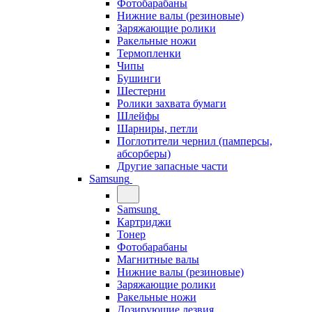
Фотобарабаны
Нижние валы (резиновые)
Заряжающие ролики
Ракельные ножи
Термопленки
Чипы
Бушинги
Шестерни
Ролики захвата бумаги
Шлейфы
Шарниры, петли
Поглотители чернил (памперсы,
абсорберы)
Другие запасные части
Samsung
Samsung
Картриджи
Тонер
Фотобарабаны
Магнитные валы
Нижние валы (резиновые)
Заряжающие ролики
Ракельные ножи
Дозирующие лезвия