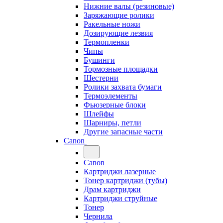
Нижние валы (резиновые)
Заряжающие ролики
Ракельные ножи
Дозирующие лезвия
Термопленки
Чипы
Бушинги
Тормозные площадки
Шестерни
Ролики захвата бумаги
Термоэлементы
Фьюзерные блоки
Шлейфы
Шарниры, петли
Другие запасные части
Canon
Canon
Картриджи лазерные
Тонер картриджи (тубы)
Драм картриджи
Картриджи струйные
Тонер
Чернила