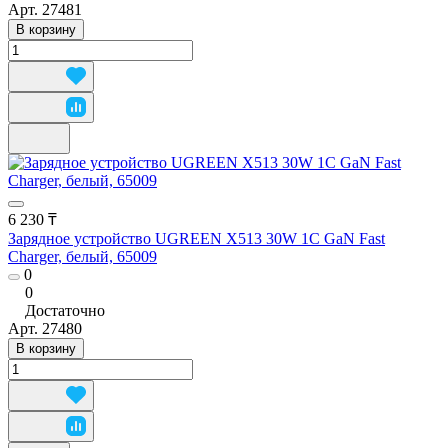
Арт.
27481
В корзину
6 230 ₸
Зарядное устройство UGREEN X513 30W 1C GaN Fast
Charger, белый, 65009
0
0
Достаточно
Арт.
27480
В корзину