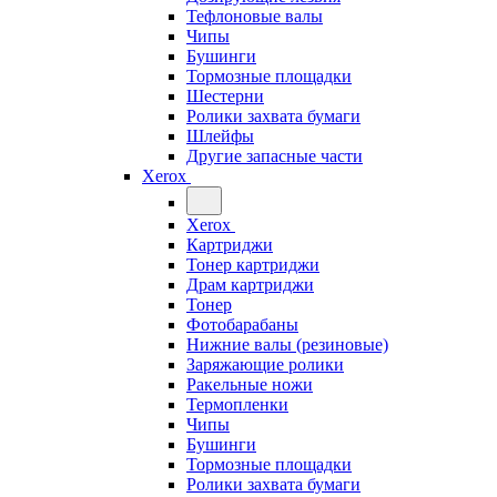
Тефлоновые валы
Чипы
Бушинги
Тормозные площадки
Шестерни
Ролики захвата бумаги
Шлейфы
Другие запасные части
Xerox
Xerox
Картриджи
Тонер картриджи
Драм картриджи
Тонер
Фотобарабаны
Нижние валы (резиновые)
Заряжающие ролики
Ракельные ножи
Термопленки
Чипы
Бушинги
Тормозные площадки
Ролики захвата бумаги