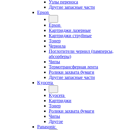
Узлы переноса
Другие запасные части
Epson
Epson
Картриджи лазерные
Картриджи струйные
Тонер
Чернила
Поглотители чернил (памперсы,
абсорберы)
Чипы
Термотрансферная лента
Ролики захвата бумаги
Другие запасные части
Kyocera
Kyocera
Картриджи
Тонер
Ролики захвата бумаги
Чипы
Другое
Panasonic