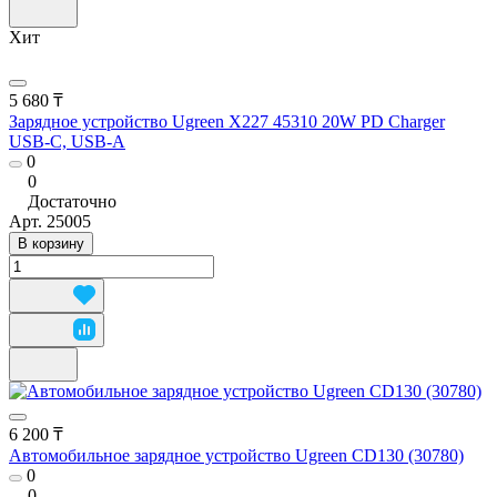
Хит
5 680 ₸
Зарядное устройство Ugreen X227 45310 20W PD Charger
USB-C, USB-A
0
0
Достаточно
Арт.
25005
В корзину
6 200 ₸
Автомобильное зарядное устройство Ugreen CD130 (30780)
0
0