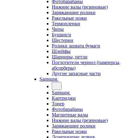
Фотобарабаны
Нижние валы (резиновые)
Заряжающие ролики
Ракельные ножи
Термопленки
Чипы
Бушинги
Шестерни
Ролики захвата бумаги
Шлейфы
Шарниры, петли
Поглотители чернил (памперсы,
абсорберы)
Другие запасные части
Samsung
Samsung
Картриджи
Тонер
Фотобарабаны
Магнитные валы
Нижние валы (резиновые)
Заряжающие ролики
Ракельные ножи
Дозирующие лезвия