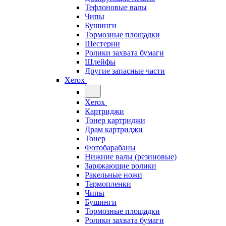
Тефлоновые валы
Чипы
Бушинги
Тормозные площадки
Шестерни
Ролики захвата бумаги
Шлейфы
Другие запасные части
Xerox
Xerox
Картриджи
Тонер картриджи
Драм картриджи
Тонер
Фотобарабаны
Нижние валы (резиновые)
Заряжающие ролики
Ракельные ножи
Термопленки
Чипы
Бушинги
Тормозные площадки
Ролики захвата бумаги