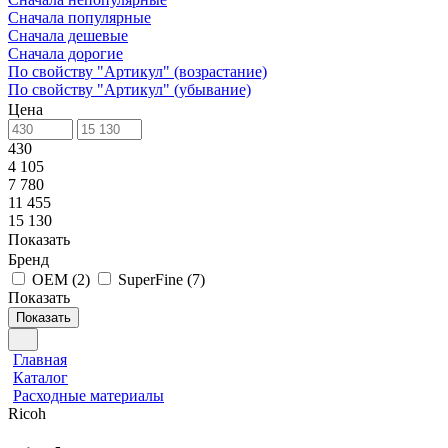
Сначала популярные
Сначала дешевые
Сначала дорогие
По свойству "Артикул" (возрастание)
По свойству "Артикул" (убывание)
Цена
430
4 105
7 780
11 455
15 130
Показать
Бренд
OEM
(
2
)
SuperFine
(
7
)
Показать
Показать
Главная
Каталог
Расходные материалы
Ricoh