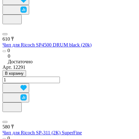
610 ₸
Чип для Ricoch SP4500 DRUM black (20k)
0
0
Достаточно
Арт.
12291
В корзину
580 ₸
Чип для Ricoch SP-311 (2К) SuperFine
0