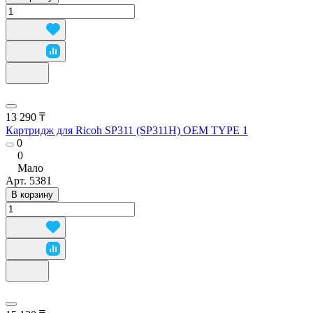
13 290 ₸
Картридж для Ricoh SP311 (SP311Н) OEM TYPE 1
0
0
Мало
Арт.
5381
В корзину