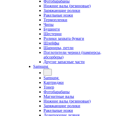
Фотобарабаны
Нижние валы (резиновые)
Заряжающие ролики
Ракельные ножи
Термопленки
Чипы
Бушинги
Шестерни
Ролики захвата бумаги
Шлейфы
Шарниры, петли
Поглотители чернил (памперсы,
абсорберы)
Другие запасные части
Samsung
Samsung
Картриджи
Тонер
Фотобарабаны
Магнитные валы
Нижние валы (резиновые)
Заряжающие ролики
Ракельные ножи
Дозирующие лезвия