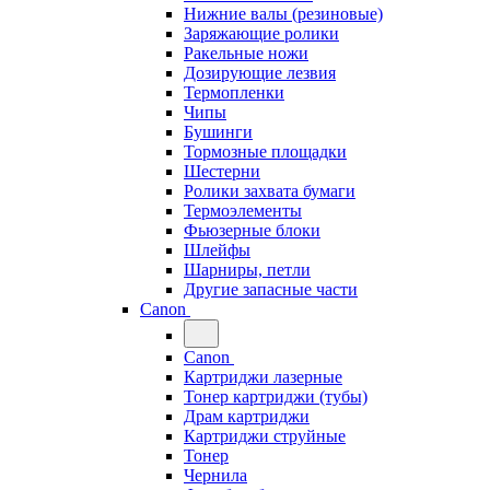
Нижние валы (резиновые)
Заряжающие ролики
Ракельные ножи
Дозирующие лезвия
Термопленки
Чипы
Бушинги
Тормозные площадки
Шестерни
Ролики захвата бумаги
Термоэлементы
Фьюзерные блоки
Шлейфы
Шарниры, петли
Другие запасные части
Canon
Canon
Картриджи лазерные
Тонер картриджи (тубы)
Драм картриджи
Картриджи струйные
Тонер
Чернила