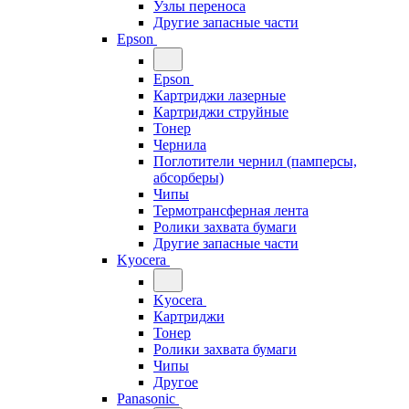
Узлы переноса
Другие запасные части
Epson
Epson
Картриджи лазерные
Картриджи струйные
Тонер
Чернила
Поглотители чернил (памперсы,
абсорберы)
Чипы
Термотрансферная лента
Ролики захвата бумаги
Другие запасные части
Kyocera
Kyocera
Картриджи
Тонер
Ролики захвата бумаги
Чипы
Другое
Panasonic