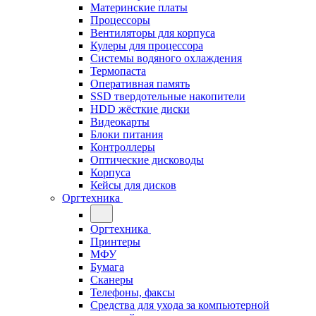
Материнские платы
Процессоры
Вентиляторы для корпуса
Кулеры для процессора
Системы водяного охлаждения
Термопаста
Оперативная память
SSD твердотельные накопители
HDD жёсткие диски
Видеокарты
Блоки питания
Контроллеры
Оптические дисководы
Корпуса
Кейсы для дисков
Оргтехника
Оргтехника
Принтеры
МФУ
Бумага
Сканеры
Телефоны, факсы
Средства для ухода за компьютерной