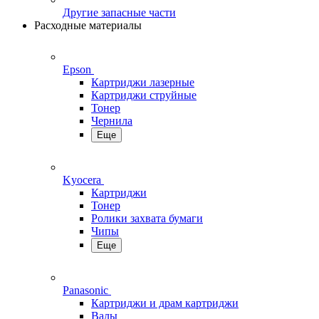
Другие запасные части
Расходные материалы
Epson
Картриджи лазерные
Картриджи струйные
Тонер
Чернила
Еще
Kyocera
Картриджи
Тонер
Ролики захвата бумаги
Чипы
Еще
Panasonic
Картриджи и драм картриджи
Валы