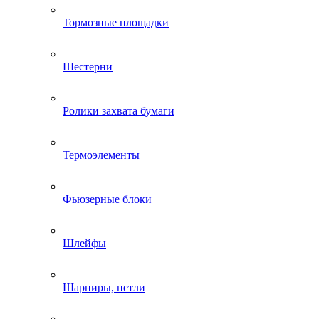
Тормозные площадки
Шестерни
Ролики захвата бумаги
Термоэлементы
Фьюзерные блоки
Шлейфы
Шарниры, петли