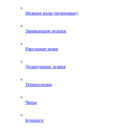
Нижние валы (резиновые)
Заряжающие ролики
Ракельные ножи
Дозирующие лезвия
Термопленки
Чипы
Бушинги