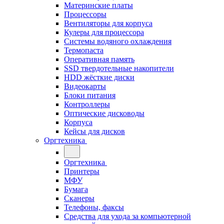
Материнские платы
Процессоры
Вентиляторы для корпуса
Кулеры для процессора
Системы водяного охлаждения
Термопаста
Оперативная память
SSD твердотельные накопители
HDD жёсткие диски
Видеокарты
Блоки питания
Контроллеры
Оптические дисководы
Корпуса
Кейсы для дисков
Оргтехника
Оргтехника
Принтеры
МФУ
Бумага
Сканеры
Телефоны, факсы
Средства для ухода за компьютерной