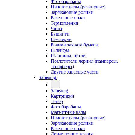
Фотобарабаны
Нижние валы (резиновые)
Заряжающие ролики
Ракельные ножи
Термопленки
Чипы
Бушинги
Шестерни
Ролики захвата бумаги
Шлейфы
Шарниры, петли
Поглотители чернил (памперсы,
абсорберы)
Другие запасные части
Samsung
Samsung
Картриджи
Тонер
Фотобарабаны
Магнитные валы
Нижние валы (резиновые)
Заряжающие ролики
Ракельные ножи
Дозирующие лезвия