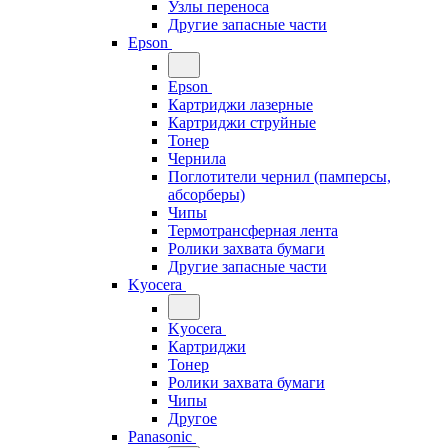
Узлы переноса
Другие запасные части
Epson
Epson
Картриджи лазерные
Картриджи струйные
Тонер
Чернила
Поглотители чернил (памперсы,
абсорберы)
Чипы
Термотрансферная лента
Ролики захвата бумаги
Другие запасные части
Kyocera
Kyocera
Картриджи
Тонер
Ролики захвата бумаги
Чипы
Другое
Panasonic