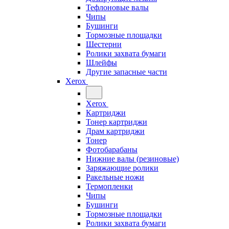
Тефлоновые валы
Чипы
Бушинги
Тормозные площадки
Шестерни
Ролики захвата бумаги
Шлейфы
Другие запасные части
Xerox
Xerox
Картриджи
Тонер картриджи
Драм картриджи
Тонер
Фотобарабаны
Нижние валы (резиновые)
Заряжающие ролики
Ракельные ножи
Термопленки
Чипы
Бушинги
Тормозные площадки
Ролики захвата бумаги