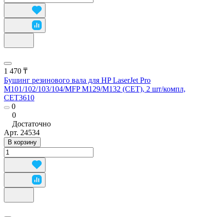
1 470 ₸
Бушинг резинового вала для HP LaserJet Pro
M101/102/103/104/MFP M129/M132 (CET), 2 шт/компл,
CET3610
0
0
Достаточно
Арт.
24534
В корзину