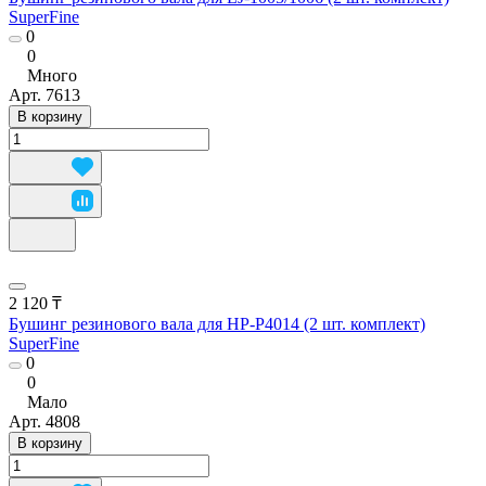
SuperFine
0
0
Много
Арт.
7613
В корзину
2 120 ₸
Бушинг резинового вала для HP-P4014 (2 шт. комплект)
SuperFine
0
0
Мало
Арт.
4808
В корзину