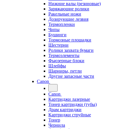
Нижние валы (резиновые)
Заряжающие ролики
Ракельные ножи
Дозирующие лезвия
Термопленки
Чипы
Бушинги
Тормозные площадки
Шестерни
Ролики захвата бумаги
Термоэлементы
Фьюзерные блоки
Шлейфы
Шарниры, петли
Другие запасные части
Canon
Canon
Картриджи лазерные
Тонер картриджи (тубы)
Драм картриджи
Картриджи струйные
Тонер
Чернила