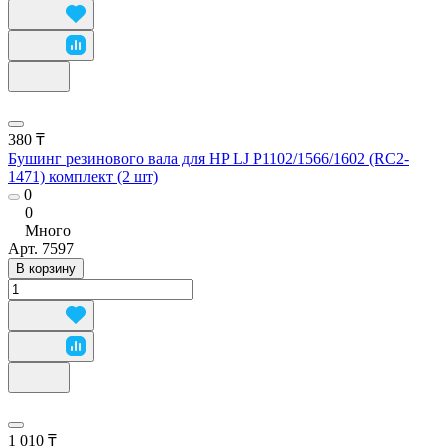
380 ₸
Бушинг резинового вала для HP LJ P1102/1566/1602 (RC2-
1471) комплект (2 шт)
0
0
Много
Арт.
7597
В корзину
1 010 ₸