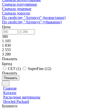
Сначала популярные
Сначала дешевые
Сначала дорогие
По свойству "Артикул" (возрастание)
По свойству "Артикул" (убывание)
Цена
380
1 105
1 830
2 555
3 280
Показать
Бренд
CET
(
1
)
SuperFine
(
12
)
Показать
Показать
Главная
Каталог
Расходные материалы
Hewlett Packard
Бушинги