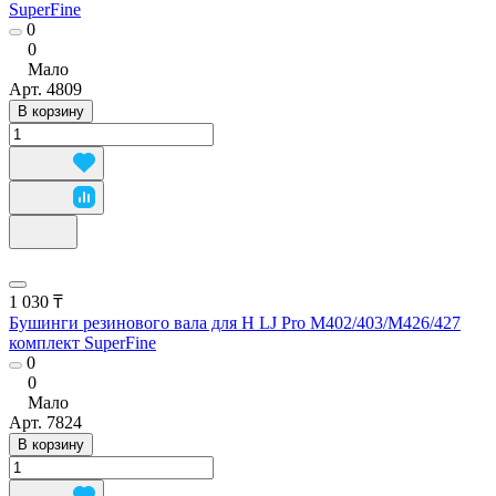
SuperFine
0
0
Мало
Арт.
4809
В корзину
1 030 ₸
Бушинги резинового вала для H LJ Pro M402/403/M426/427
комплект SuperFine
0
0
Мало
Арт.
7824
В корзину