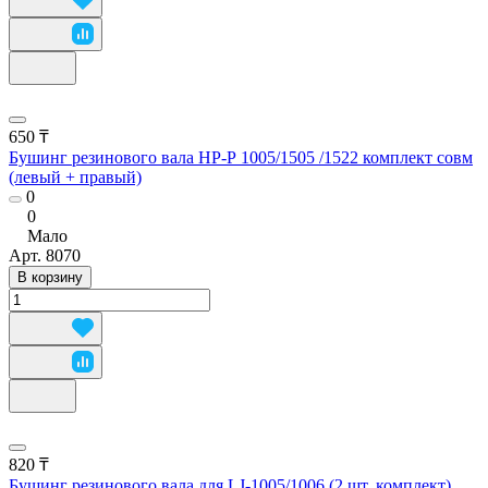
650 ₸
Бушинг резинового вала НР-Р 1005/1505 /1522 комплект совм
(левый + правый)
0
0
Мало
Арт.
8070
В корзину
820 ₸
Бушинг резинового вала для LJ-1005/1006 (2 шт. комплект)