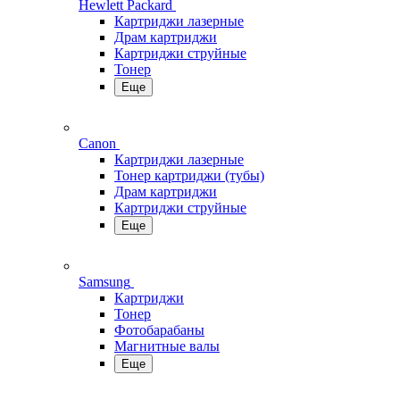
Hewlett Packard
Картриджи лазерные
Драм картриджи
Картриджи струйные
Тонер
Еще
Canon
Картриджи лазерные
Тонер картриджи (тубы)
Драм картриджи
Картриджи струйные
Еще
Samsung
Картриджи
Тонер
Фотобарабаны
Магнитные валы
Еще