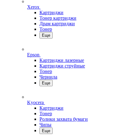
Xerox
Картриджи
Тонер картриджи
Драм картриджи
Тонер
Еще
Epson
Картриджи лазерные
Картриджи струйные
Тонер
Чернила
Еще
Kyocera
Картриджи
Тонер
Ролики захвата бумаги
Чипы
Еще