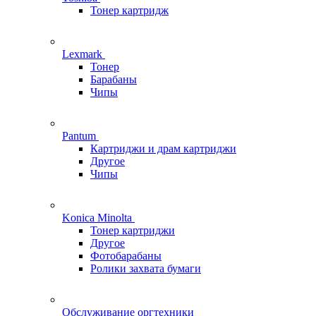
Тонер картридж
Lexmark
Тонер
Барабаны
Чипы
Pantum
Картриджи и драм картриджи
Другое
Чипы
Konica Minolta
Тонер картриджи
Другое
Фотобарабаны
Ролики захвата бумаги
Обслуживание оргтехники