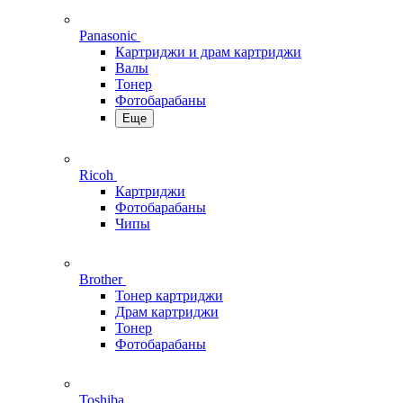
Panasonic
Картриджи и драм картриджи
Валы
Тонер
Фотобарабаны
Еще
Ricoh
Картриджи
Фотобарабаны
Чипы
Brother
Тонер картриджи
Драм картриджи
Тонер
Фотобарабаны
Toshiba