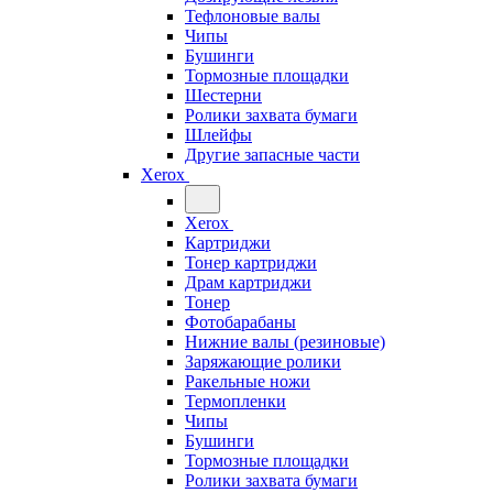
Тефлоновые валы
Чипы
Бушинги
Тормозные площадки
Шестерни
Ролики захвата бумаги
Шлейфы
Другие запасные части
Xerox
Xerox
Картриджи
Тонер картриджи
Драм картриджи
Тонер
Фотобарабаны
Нижние валы (резиновые)
Заряжающие ролики
Ракельные ножи
Термопленки
Чипы
Бушинги
Тормозные площадки
Ролики захвата бумаги