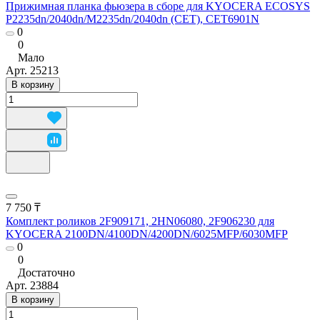
Прижимная планка фьюзера в сборе для KYOCERA ECOSYS
P2235dn/2040dn/M2235dn/2040dn (CET), CET6901N
0
0
Мало
Арт.
25213
В корзину
7 750 ₸
Комплект роликов 2F909171, 2HN06080, 2F906230 для
KYOCERA 2100DN/4100DN/4200DN/6025MFP/6030MFP
0
0
Достаточно
Арт.
23884
В корзину