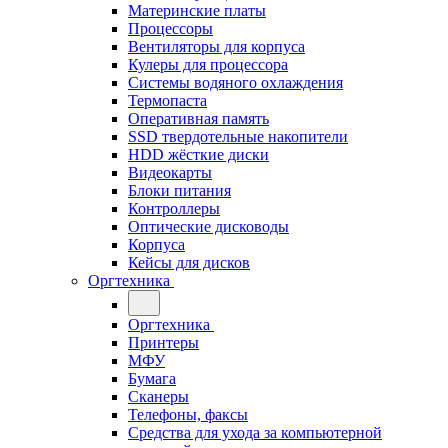
Материнские платы
Процессоры
Вентиляторы для корпуса
Кулеры для процессора
Системы водяного охлаждения
Термопаста
Оперативная память
SSD твердотельные накопители
HDD жёсткие диски
Видеокарты
Блоки питания
Контроллеры
Оптические дисководы
Корпуса
Кейсы для дисков
Оргтехника
Оргтехника
Принтеры
МФУ
Бумага
Сканеры
Телефоны, факсы
Средства для ухода за компьютерной