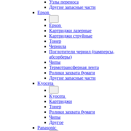
Узлы переноса
Другие запасные части
Epson
Epson
Картриджи лазерные
Картриджи струйные
Тонер
Чернила
Поглотители чернил (памперсы,
абсорберы)
Чипы
Термотрансферная лента
Ролики захвата бумаги
Другие запасные части
Kyocera
Kyocera
Картриджи
Тонер
Ролики захвата бумаги
Чипы
Другое
Panasonic