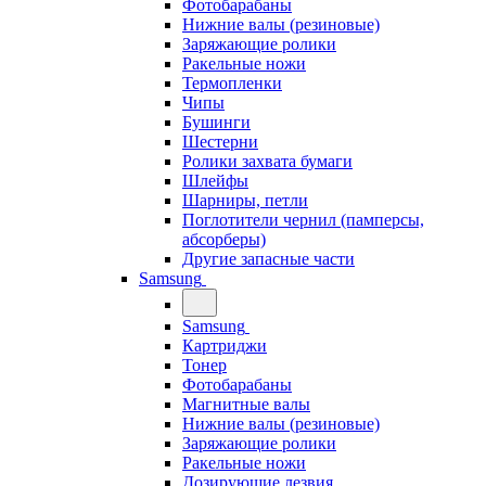
Фотобарабаны
Нижние валы (резиновые)
Заряжающие ролики
Ракельные ножи
Термопленки
Чипы
Бушинги
Шестерни
Ролики захвата бумаги
Шлейфы
Шарниры, петли
Поглотители чернил (памперсы,
абсорберы)
Другие запасные части
Samsung
Samsung
Картриджи
Тонер
Фотобарабаны
Магнитные валы
Нижние валы (резиновые)
Заряжающие ролики
Ракельные ножи
Дозирующие лезвия