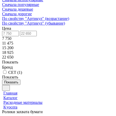
Сначала популярные
Сначала дешевые
Сначала дорогие
По свойству "Артикул" (возрастание)
По свойству "Артикул" (убывание)
Цена
7 750
11 475
15 200
18 925
22 650
Показать
Бренд
CET
(
1
)
Показать
Показать
Главная
Каталог
Расходные материалы
Kyocera
Ролики захвата бумаги