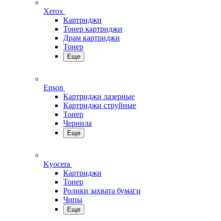
Xerox
Картриджи
Тонер картриджи
Драм картриджи
Тонер
Еще
Epson
Картриджи лазерные
Картриджи струйные
Тонер
Чернила
Еще
Kyocera
Картриджи
Тонер
Ролики захвата бумаги
Чипы
Еще