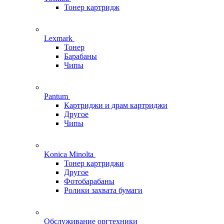
Тонер картридж
Lexmark
Тонер
Барабаны
Чипы
Pantum
Картриджи и драм картриджи
Другое
Чипы
Konica Minolta
Тонер картриджи
Другое
Фотобарабаны
Ролики захвата бумаги
Обслуживание оргтехники