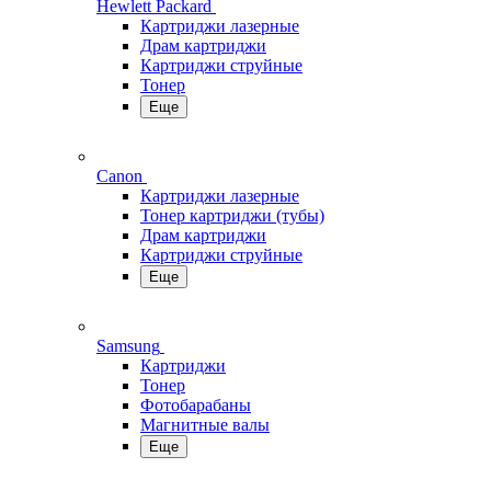
Hewlett Packard
Картриджи лазерные
Драм картриджи
Картриджи струйные
Тонер
Еще
Canon
Картриджи лазерные
Тонер картриджи (тубы)
Драм картриджи
Картриджи струйные
Еще
Samsung
Картриджи
Тонер
Фотобарабаны
Магнитные валы
Еще