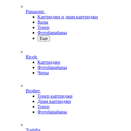
Panasonic
Картриджи и драм картриджи
Валы
Тонер
Фотобарабаны
Еще
Ricoh
Картриджи
Фотобарабаны
Чипы
Brother
Тонер картриджи
Драм картриджи
Тонер
Фотобарабаны
Toshiba