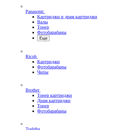
Panasonic
Картриджи и драм картриджи
Валы
Тонер
Фотобарабаны
Еще
Ricoh
Картриджи
Фотобарабаны
Чипы
Brother
Тонер картриджи
Драм картриджи
Тонер
Фотобарабаны
Toshiba