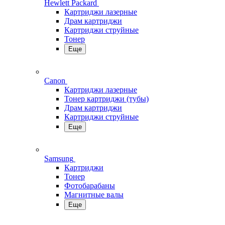
Hewlett Packard
Картриджи лазерные
Драм картриджи
Картриджи струйные
Тонер
Еще
Canon
Картриджи лазерные
Тонер картриджи (тубы)
Драм картриджи
Картриджи струйные
Еще
Samsung
Картриджи
Тонер
Фотобарабаны
Магнитные валы
Еще