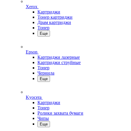
Xerox
Картриджи
Тонер картриджи
Драм картриджи
Тонер
Еще
Epson
Картриджи лазерные
Картриджи струйные
Тонер
Чернила
Еще
Kyocera
Картриджи
Тонер
Ролики захвата бумаги
Чипы
Еще