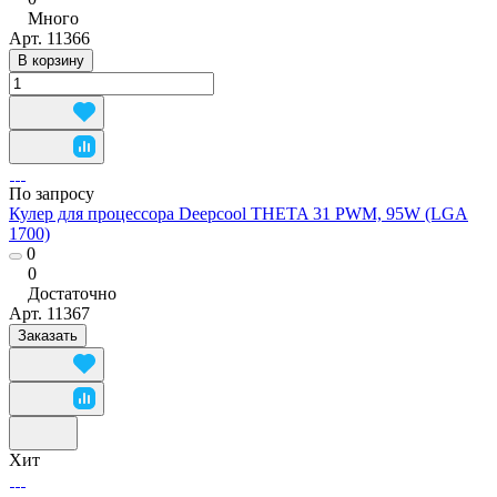
Много
Арт.
11366
В корзину
По запросу
Кулер для процессора Deepcool THETA 31 PWM, 95W (LGA
1700)
0
0
Достаточно
Арт.
11367
Заказать
Хит