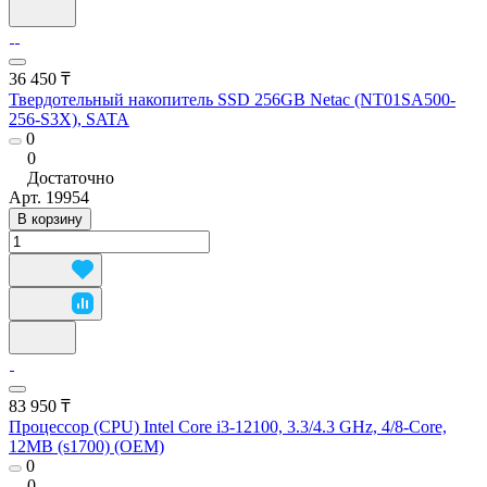
36 450 ₸
Твердотельный накопитель SSD 256GB Netac (NT01SA500-
256-S3X), SATA
0
0
Достаточно
Арт.
19954
В корзину
83 950 ₸
Процессор (CPU) Intel Core i3-12100, 3.3/4.3 GHz, 4/8-Core,
12MB (s1700) (OEM)
0
0