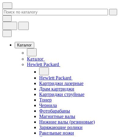
Каталог
Каталог
Hewlett Packard
Hewlett Packard
Картриджи лазерные
Драм картриджи
Картриджи струйные
Тонер
Чернила
Фотобарабаны
Магнитные валы
Нижние валы (резиновые)
Заряжающие ролики
Ракельные ножи