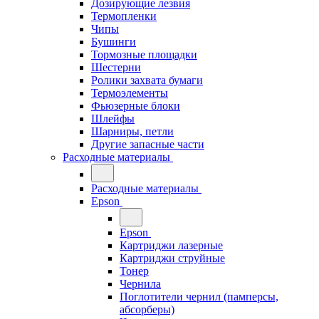
Дозирующие лезвия
Термопленки
Чипы
Бушинги
Тормозные площадки
Шестерни
Ролики захвата бумаги
Термоэлементы
Фьюзерные блоки
Шлейфы
Шарниры, петли
Другие запасные части
Расходные материалы
Расходные материалы
Epson
Epson
Картриджи лазерные
Картриджи струйные
Тонер
Чернила
Поглотители чернил (памперсы,
абсорберы)