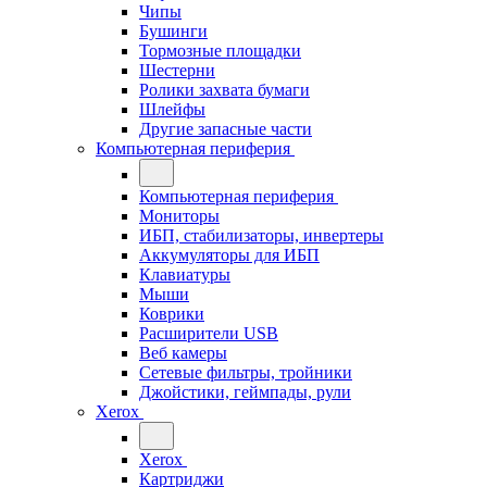
Чипы
Бушинги
Тормозные площадки
Шестерни
Ролики захвата бумаги
Шлейфы
Другие запасные части
Компьютерная периферия
Компьютерная периферия
Мониторы
ИБП, стабилизаторы, инвертеры
Аккумуляторы для ИБП
Клавиатуры
Мыши
Коврики
Расширители USB
Веб камеры
Сетевые фильтры, тройники
Джойстики, геймпады, рули
Xerox
Xerox
Картриджи