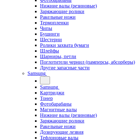
Фотобарабаны
Нижние валы (резиновые)
Заряжающие ролики
Ракельные ножи
Термопленки
Чипы
Бушинги
Шестерни
Ролики захвата бумаги
Шлейфы
Шарниры, петли
Поглотители чернил (памперсы, абсорберы)
Другие запасные части
Samsung
Samsung
Картриджи
Тонер
Фотобарабаны
Магнитные валы
Нижние валы (резиновые)
Заряжающие ролики
Ракельные ножи
Дозирующие лезвия
Тефлоновые валы