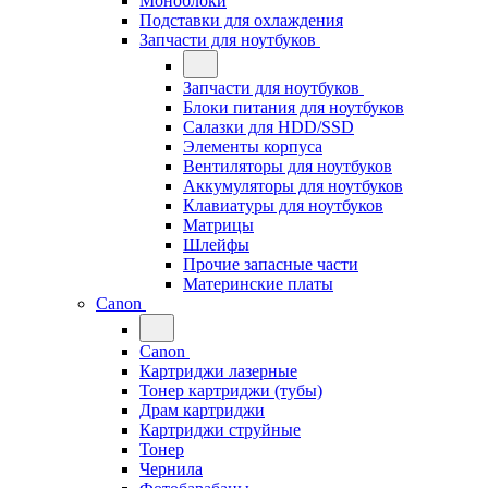
Моноблоки
Подставки для охлаждения
Запчасти для ноутбуков
Запчасти для ноутбуков
Блоки питания для ноутбуков
Салазки для HDD/SSD
Элементы корпуса
Вентиляторы для ноутбуков
Аккумуляторы для ноутбуков
Клавиатуры для ноутбуков
Матрицы
Шлейфы
Прочие запасные части
Материнские платы
Canon
Canon
Картриджи лазерные
Тонер картриджи (тубы)
Драм картриджи
Картриджи струйные
Тонер
Чернила