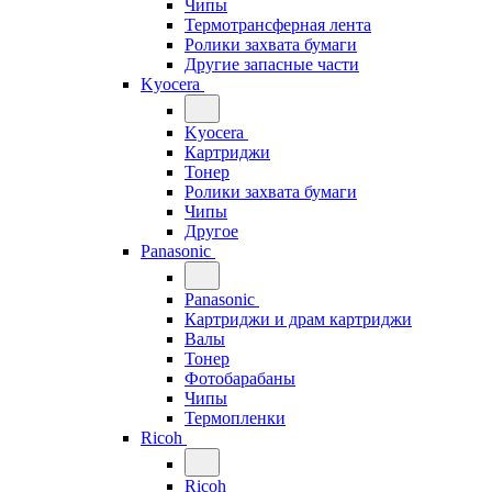
Чипы
Термотрансферная лента
Ролики захвата бумаги
Другие запасные части
Kyocera
Kyocera
Картриджи
Тонер
Ролики захвата бумаги
Чипы
Другое
Panasonic
Panasonic
Картриджи и драм картриджи
Валы
Тонер
Фотобарабаны
Чипы
Термопленки
Ricoh
Ricoh